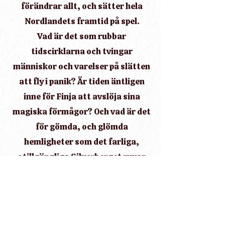
förändrar allt, och sätter hela
Nordlandets framtid på spel.
Vad är det som rubbar
tidscirklarna och tvingar
människor och varelser på slätten
att fly i panik? Är tiden äntligen
inne för Finja att avslöja sina
magiska förmågor? Och vad är det
för gömda, och glömda
hemligheter som det farliga,
otillgängliga Silverberget ruvar
på?