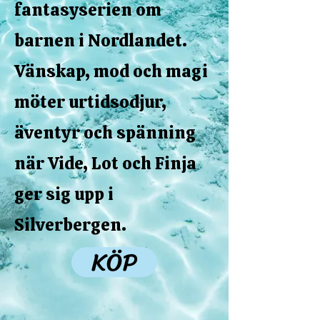
fantasyserien om
barnen i Nordlandet.
Vänskap, mod och magi
möter urtidsodjur,
äventyr och spänning
när Vide, Lot och Finja
ger sig upp i
Silverbergen.
KÖP